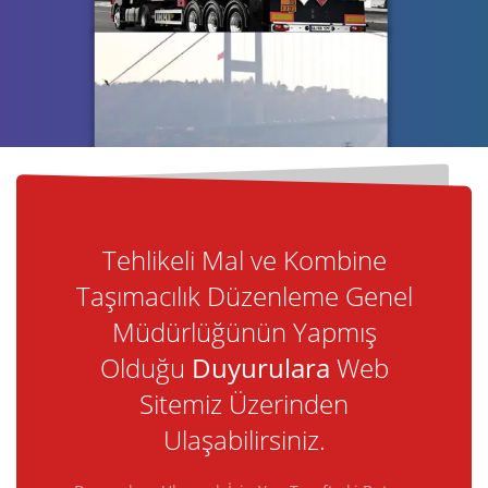
Tehlikeli Mal ve Kombine
Taşımacılık Düzenleme Genel
Müdürlüğünün Yapmış
Olduğu
Duyurulara
Web
Sitemiz Üzerinden
Ulaşabilirsiniz.