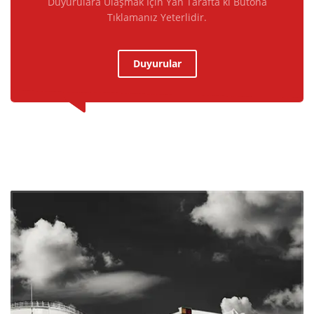
Duyurulara Ulaşmak İçin Yan Tarafta ki Butona
Tıklamanız Yeterlidir.
Duyurular