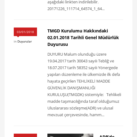
aşağıdaki linkten indirilebilir.
20171226_111714_64574_1_64...
TMGD Kurulumu Hakkındaki
03/01/2018
02.01.2018 Tarihli Genel Müdürlük
in
Duyurular
Duyurusu
DUYURU Malum olunduğu üzere
19.04.2017 tarih 30043 sayılı Tebliğ ve
18.07.2017 tarih 58352 sayılı Yönergede
yapılan düzenleme ile ülkemizde ilk defa
hayata geçirilen TEHLİKELİ MADDE
GÜVENLİK DANIŞMANLIĞI
KURULUŞU(TMGDK) sistemiyle: Tehlikeli
madde taşımacılığında taraf olduğumuz
Uluslararası sözleşme(ADR) ve ulusal
mevzuat çerçevesinde, hamm...
ADR’de