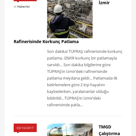
İzmir
in
Haberler
Rafinerisinde Korkunç Patlama
Son dakika! TÜPRAŞ rafinerisinde korkunç
patlama. İZMİR korkunç bir patlamayla
sarsıldı… Son dakika bilgilerine göre
TÜPRAŞ’ın İzmir’deki rafinerisinde
patlama meydana geldi… Patlamada ilk
belirlemelere göre 2 kişi hayatını
kaybederken, yaralananlar olduğu
bildirildi…TÜPRAŞ’ın İzmir’deki
rafinerisinde patla...
TMGD
03/10/2017
Çalıştırma