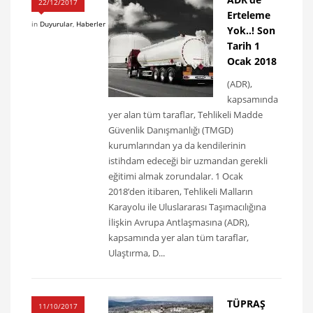
22/12/2017
Erteleme
in
Duyurular
,
Haberler
Yok..! Son
Tarih 1
Ocak 2018
(ADR),
kapsamında
yer alan tüm taraflar, Tehlikeli Madde
Güvenlik Danışmanlığı (TMGD)
kurumlarından ya da kendilerinin
istihdam edeceği bir uzmandan gerekli
eğitimi almak zorundalar. 1 Ocak
2018’den itibaren, Tehlikeli Malların
Karayolu ile Uluslararası Taşımacılığına
İlişkin Avrupa Antlaşmasına (ADR),
kapsamında yer alan tüm taraflar,
Ulaştırma, D...
TÜPRAŞ
11/10/2017